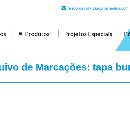
faleconosco@ldaequipamentos.com.
os
Produtos
Projetos Especiais
P
uivo de Marcações:
tapa bu