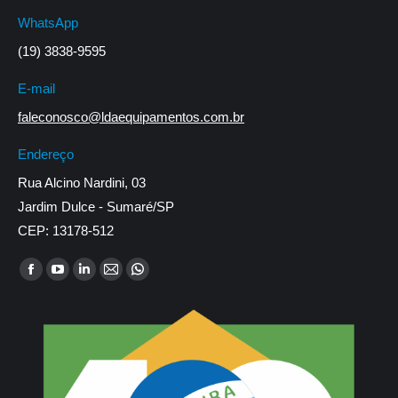
WhatsApp
(19) 3838-9595
E-mail
faleconosco@ldaequipamentos.com.br
Endereço
Rua Alcino Nardini, 03
Jardim Dulce - Sumaré/SP
CEP: 13178-512
Encontre-nos em:
Facebook
YouTube
Linkedin
Mail
Whatsapp
page
page
page
page
page
opens
opens
opens
opens
opens
in
in
in
in
in
new
new
new
new
new
window
window
window
window
window