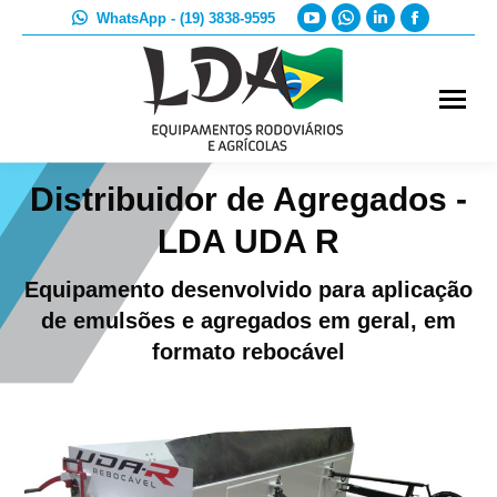
YouTube
Whatsapp
Linkedin
Faceboo
WhatsApp - (19) 3838-9595
page
page
page
page
opens
opens
opens
opens
in
in
in
in
new
new
new
new
window
window
window
window
Distribuidor de Agregados -
LDA UDA R
Equipamento desenvolvido para aplicação
de emulsões e agregados em geral, em
formato rebocável