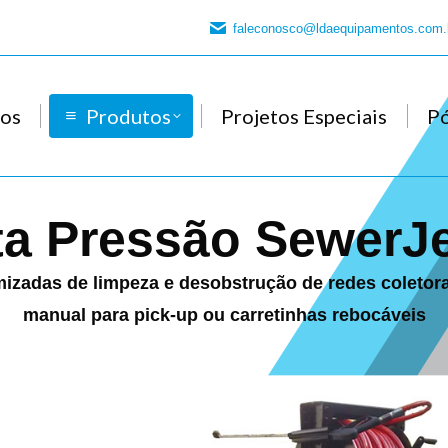
faleconosco@ldaequipamentos.com.
os
Produtos
Projetos Especiais
P
ta Pressão SewerJ
izadas de limpeza e desobstrução de redes coletora
manual para pick-up ou carretinhas rebocáveis