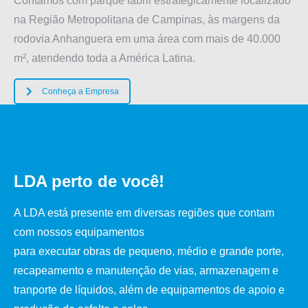
Contamos com parque fabril estrategicamente localizado
na Região Metropolitana de Campinas, às margens da
rodovia Anhanguera em uma área com mais de 40.000
m², atendendo toda a América Latina.
Conheça a Empresa
LDA perto de você!
A LDA está presente em diversas regiões que contam
com nossos equipamentos
para executar obras de pequeno, médio e grande porte,
recapeamento e manutenção de vias, armazenagem e
tranporte de líquidos, além de equipamentos de apoio e