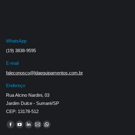
WhatsApp
(19) 3838-9595
E-mail
faleconosco@ldaequipamentos.com.br
Endereço
Rua Alcino Nardini, 03
Jardim Dulce - Sumaré/SP
CEP: 13178-512
Encontre-nos em:
Facebook
YouTube
Linkedin
Mail
Whatsapp