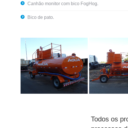
Canhão monitor com bico FogHog.
Bico de pato.
Todos os pr