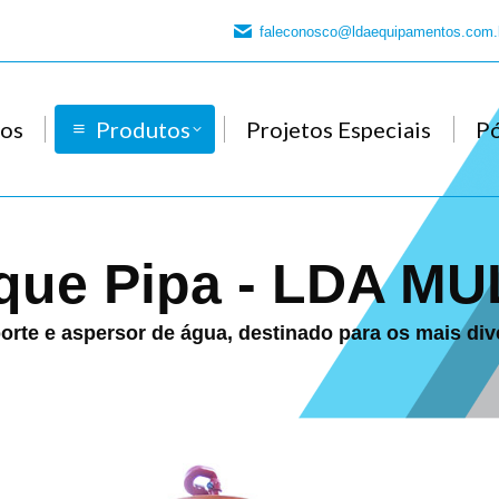
faleconosco@ldaequipamentos.com.
os
Produtos
Projetos Especiais
P
que Pipa - LDA MU
orte e aspersor de água, destinado para os mais di