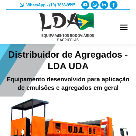
YouTube
Whatsapp
Linkedin
Faceboo
WhatsApp - (19) 3838-9595
page
page
page
page
opens
opens
opens
opens
in
in
in
in
new
new
new
new
window
window
window
window
Distribuidor de Agregados -
LDA UDA
Equipamento desenvolvido para aplicação
de emulsões e agregados em geral