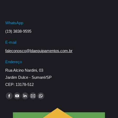
WhatsApp
(19) 3838-9595
E-mail
faleconosco@ldaequipamentos.com.br
Endereço
Rua Alcino Nardini, 03
Jardim Dulce - Sumaré/SP
CEP: 13178-512
Encontre-nos em:
Facebook
YouTube
Linkedin
Mail
Whatsapp
page
page
page
page
page
opens
opens
opens
opens
opens