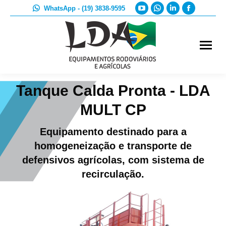
YouTube
Whatsapp
Linkedin
Faceboo
WhatsApp - (19) 3838-9595
page
page
page
page
opens
opens
opens
opens
in
in
in
in
new
new
new
new
window
window
window
window
Tanque Calda Pronta - LDA
MULT CP
Equipamento destinado para a
homogeneização e transporte de
defensivos agrícolas, com sistema de
recirculação.