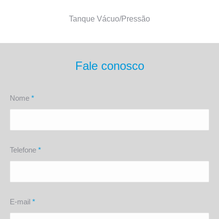
Tanque Vácuo/Pressão
Fale conosco
Nome
*
Telefone
*
E-mail
*