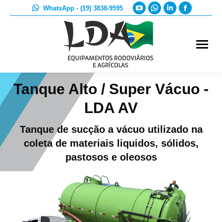
YouTube
Whatsapp
Linkedin
Faceboo
WhatsApp - (19) 3838-9595
page
page
page
page
opens
opens
opens
opens
in
in
in
in
new
new
new
new
window
window
window
window
Tanque Alto / Super Vácuo -
LDA AV
Tanque de sucção a vácuo utilizado na
coleta de materiais liquidos, sólidos,
pastosos e oleosos