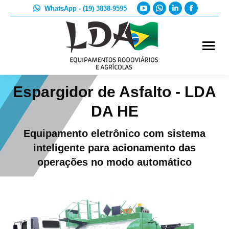
YouTube
Whatsapp
Linkedin
Faceboo
WhatsApp - (19) 3838-9595
page
page
page
page
opens
opens
opens
opens
in
in
in
in
new
new
new
new
window
window
window
window
Espargidor de Asfalto - LDA
DA HE
Equipamento eletrônico com sistema
inteligente para acionamento das
operações no modo automático