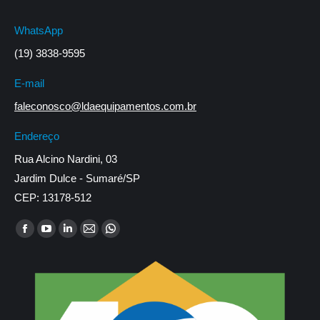
WhatsApp
(19) 3838-9595
E-mail
faleconosco@ldaequipamentos.com.br
Endereço
Rua Alcino Nardini, 03
Jardim Dulce - Sumaré/SP
CEP: 13178-512
Encontre-nos em:
Facebook
YouTube
Linkedin
Mail
Whatsapp
page
page
page
page
page
opens
opens
opens
opens
opens
in
in
in
in
in
new
new
new
new
new