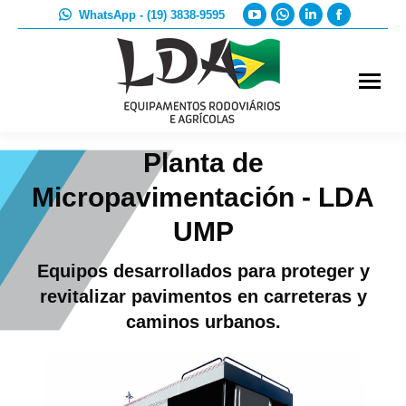
YouTube
Whatsapp
Linkedin
Faceboo
WhatsApp - (19) 3838-9595
page
page
page
page
opens
opens
opens
opens
in
in
in
in
new
new
new
new
window
window
window
window
Planta de
Micropavimentación - LDA
UMP
Equipos desarrollados para proteger y
revitalizar pavimentos en carreteras y
caminos urbanos.