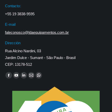
Contacto:
+55 19 3838-9595
E-mail
faleconosco@ldaequipamentos.com.br
Dirección
Rua Alcino Nardini, 03
Jardim Dulce - Sumaré - São Paulo - Brasil
CEP: 13178-512
Encuéntranos en:
Facebook
YouTube
Linkedin
Mail
Whatsapp
page
page
page
page
page
opens
opens
opens
opens
opens
in
in
in
in
in
new
new
new
new
new
window
window
window
window
window