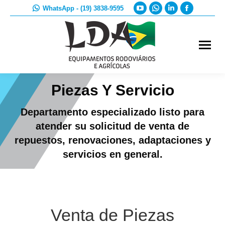
YouTube
Whatsapp
Linkedin
Faceboo
WhatsApp - (19) 3838-9595
page
page
page
page
opens
opens
opens
opens
in
in
in
in
new
new
new
new
window
window
window
window
Piezas Y Servicio
Departamento especializado listo para
atender su solicitud de venta de
repuestos, renovaciones, adaptaciones y
servicios en general.
Venta de Piezas