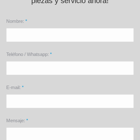
piezas y servicio ahora!
Nombre:
*
Teléfono / Whatsapp:
*
E-mail:
*
Mensaje:
*