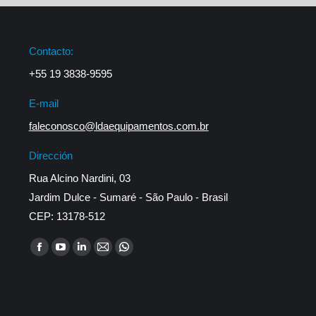
Contacto:
+55 19 3838-9595
E-mail
faleconosco@ldaequipamentos.com.br
Dirección
Rua Alcino Nardini, 03
Jardim Dulce - Sumaré - São Paulo - Brasil
CEP: 13178-512
Encuéntranos en:
Facebook
YouTube
Linkedin
Mail
Whatsapp
page
page
page
page
page
opens
opens
opens
opens
opens
in
in
in
in
in