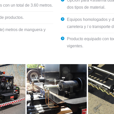
Opción para «sistema dua
s con un total de 3.60 metros.
dos tipos de material.
de productos.
Equipos homologados y de 
carretera y / o transporte
ete) metros de manguera y
Producto equipado con to
vigentes.