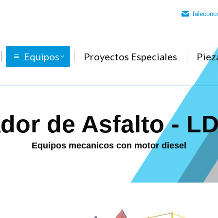
falecon
Equipos
Proyectos Especiales
Piez
dor de Asfalto - L
Equipos mecanicos con motor diesel