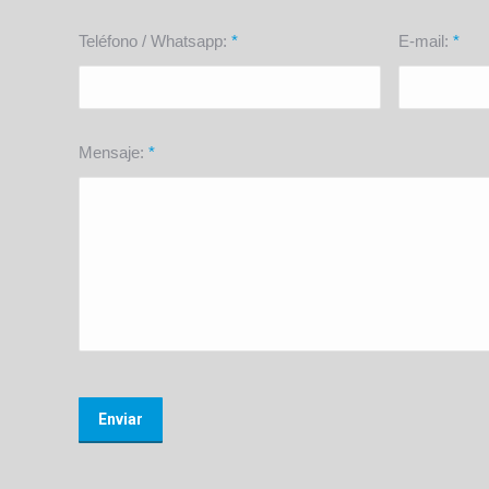
Teléfono / Whatsapp:
*
E-mail:
*
Mensaje:
*