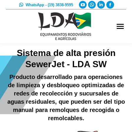
YouTube
Whatsapp
Linkedin
Faceboo
WhatsApp - (19) 3838-9595
page
page
page
page
opens
opens
opens
opens
in
in
in
in
new
new
new
new
window
window
window
window
Sistema de alta presión
SewerJet - LDA SW
Producto desarrollado para operaciones
de limpieza y desbloqueo optimizadas de
redes de recolección y sucursales de
aguas residuales, que pueden ser del tipo
manual para remolques de recogida o
remolcables.