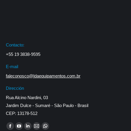
Contacto:
+55 19 3838-9595
E-mail
faleconosco@ldaequipamentos.com.br
Dirección
Rua Alcino Nardini, 03
Jardim Dulce - Sumaré - São Paulo - Brasil
CEP: 13178-512
Encuéntranos en:
Facebook
YouTube
Linkedin
Mail
Whatsapp