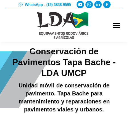
YouTube
Whatsapp
Linkedin
Faceboo
WhatsApp - (19) 3838-9595
page
page
page
page
opens
opens
opens
opens
in
in
in
in
new
new
new
new
window
window
window
window
Conservación de
Pavimentos Tapa Bache -
LDA UMCP
Unidad móvil de conservación de
pavimento. Tapa Bache para
mantenimiento y reparaciones en
pavimentos viales y urbanos.