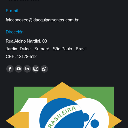
E-mail
faleconosco@ldaequipamentos.com.br
Dirección
Rua Alcino Nardini, 03
Jardim Dulce - Sumaré - São Paulo - Brasil
CEP: 13178-512
Encuéntranos en:
Facebook
YouTube
Linkedin
Mail
Whatsapp
page
page
page
page
page
opens
opens
opens
opens
opens
in
in
in
in
in
new
new
new
new
new
window
window
window
window
window