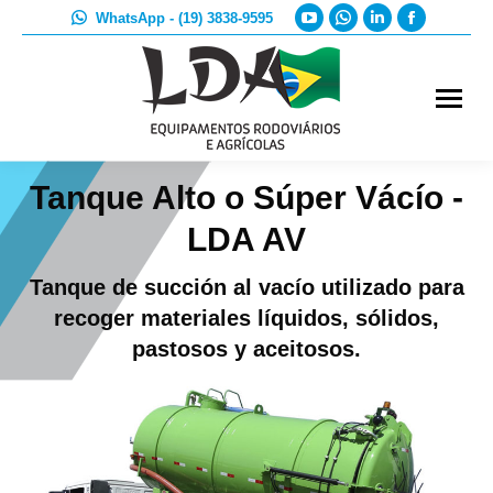
YouTube
Whatsapp
Linkedin
Faceboo
WhatsApp - (19) 3838-9595
page
page
page
page
opens
opens
opens
opens
in
in
in
in
new
new
new
new
window
window
window
window
Tanque Alto o Súper Vácío -
LDA AV
Tanque de succión al vacío utilizado para
recoger materiales líquidos, sólidos,
pastosos y aceitosos.