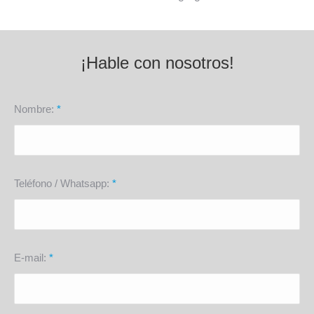
¡Hable con nosotros!
Nombre:
*
Teléfono / Whatsapp:
*
E-mail:
*