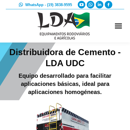
YouTube
Whatsapp
Linkedin
Faceboo
WhatsApp - (19) 3838-9595
page
page
page
page
opens
opens
opens
opens
in
in
in
in
new
new
new
new
window
window
window
window
Distribuidora de Cemento -
LDA UDC
Equipo desarrollado para facilitar
aplicaciones básicas, ideal para
aplicaciones homogéneas.